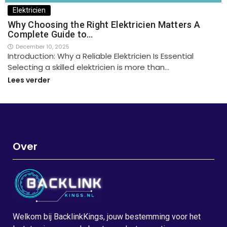
Elektricien
Why Choosing the Right Elektricien Matters A
Complete Guide to…
December 10, 2025
Introduction: Why a Reliable Elektricien Is Essential
Selecting a skilled elektricien is more than…
Lees verder
Over
Welkom bij BacklinkKings, jouw bestemming voor het