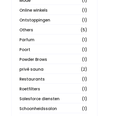
Mode
(1)
Online winkels
(1)
Ontstoppingen
(1)
Others
(5)
Parfum
(1)
Poort
(1)
Powder Brows
(1)
privé sauna
(2)
Restaurants
(1)
Roetfilters
(1)
Salesforce diensten
(1)
Schoonheidssalon
(1)