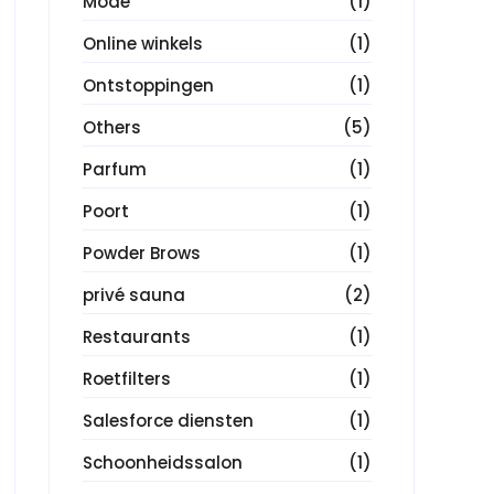
Mode
(1)
Online winkels
(1)
Ontstoppingen
(1)
Others
(5)
Parfum
(1)
Poort
(1)
Powder Brows
(1)
privé sauna
(2)
Restaurants
(1)
Roetfilters
(1)
Salesforce diensten
(1)
Schoonheidssalon
(1)