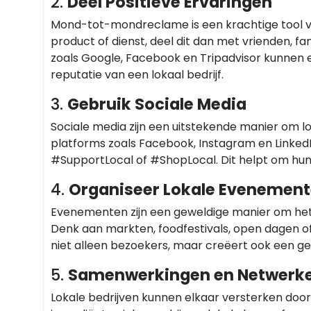
2.
Deel Positieve Ervaringen
Mond-tot-mondreclame is een krachtige tool vo
product of dienst, deel dit dan met vrienden, fa
zoals Google, Facebook en Tripadvisor kunnen
reputatie van een lokaal bedrijf.
3.
Gebruik Sociale Media
Sociale media zijn een uitstekende manier om l
platforms zoals Facebook, Instagram en LinkedIn
#SupportLocal of #ShopLocal. Dit helpt om hun 
4.
Organiseer Lokale Evenemen
Evenementen zijn een geweldige manier om het 
Denk aan markten, foodfestivals, open dagen o
niet alleen bezoekers, maar creëert ook een 
5.
Samenwerkingen en Netwerk
Lokale bedrijven kunnen elkaar versterken door